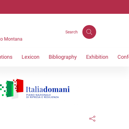
Search
sto Montana
ptions
Lexicon
Bibliography
Exhibition
Conf
Links condivisione social
Bottone condivisi