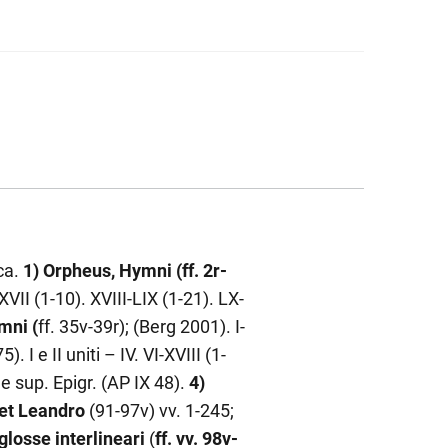
ica.
1)
Orpheus,
Hymni (ff. 2r-
VII (1-10). XVIII-LIX (1-21). LX-
mni (
ff. 35v-39r); (Berg 2001). I-
. I e II uniti – IV. VI-XVIII (1-
e sup. Epigr. (AP IX 48).
4)
et Leandro
(91-97v) vv. 1-245;
glosse interlineari
(
ff. vv. 98v-