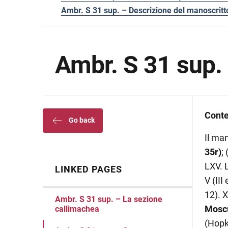
Ambr. S 31 sup. – Descrizione del manoscritt
Ambr. S 31 sup.
Conte
Go back
Il man
35r)
;
LXV. 
LINKED PAGES
V (III 
12). X
Ambr. S 31 sup. – La sezione
Moscu
callimachea
(Hopk