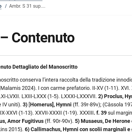
o
/
Ambr. S 31 sup....
 – Contenuto
nuto Dettagliato del Manoscritto
oscritto conserva l’intera raccolta della tradizione innod
 (Malamis 2024). I con carme prefatorio. II-XV (1-11). XVI. X
LXI-LVXII. LXIII-LXXX (1-5). LXXXI-LXXXVII.
2)
Proclus, Hy
e IV uniti).
3)
[
Homerus], Hymni
(ff. 39r-89v); (Càssola 1975)
IX-XXVI (1-13). XXVII-XXXII (1-19). XXXIII
. f. 39
sul margin
s, Amor Fugitivus
(ff. 90r-90v).
5)
Musaeus, De Herone 
ins 2015).
6) Callimachus, Hymni con scolii marginali e 