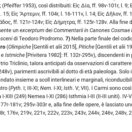
; (Pfeiffer 1953), così distribuiti: Εἰς Δία, ff. 98v-101r, l. 9
l. 15; Εἰς Ἄρτεμιν, ff. 104r, l. 16-111v, l. 14; Εἰς Δῆλον, ff
δος, ff. 121r-124v; Εἰς Δήμητρα, ff. 125r-128v. Alla fine 
sente un
excerptum
dei
Commentarii in Canones Cosmae H
sceni
di Teodoro Prodromo.
7)
Nella parte finale del codi
ro
(
Olimpiche
[Gentili et alii 2015],
Pitiche
[Gentili et alii 1
 e
Istmiche
[Privitera 1982]: ff. 132r-295v), discendenti in 
io Triclinio, talora anticipati da osservazioni di carattere
48v), parimenti ascrivibili al dotto di età paleologa. Solo in
ndato insieme a scolî interlineari e marginali, riconducib
tro (
Pyth
. I; III-XI;
Nem
. I-XI;
Isth
. V; VII). I Carmi sono così
 I-XIII (249) Nemea I-XI (286) Isthmia I-III (II-III uniti). IV-V
77r-181v; 295v-303r e, alla fine delle opere, è lasciato uno
8r, 176v, 219v, 221v, 222v, 223v, 243v, 244v, 246v, 248v, 