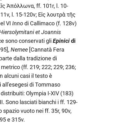
; Εἰς Ἀπόλλωνα, ff. 101r, l. 10-
. 111v, l. 15-120v; Εἰς λουτρὰ τῆς
del VI
Inno
di Callimaco (f. 128v)
iersolymitani et Joannis
ce sono conservati gli
Epinici
di
995],
Nemee
[Cannatà Fera
parte dalla tradizione di
 metrico (ff. 219; 222; 229; 236;
 alcuni casi il testo è
ili all’esegesi di Tommaso
 distribuiti: Olympia I-XIV (183)
II. Sono lasciati bianchi i ff. 129-
 spazio vuoto nei ff. 35r, 90v,
295 e 315v.