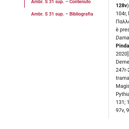
Ambr. S 31 sup. – Contenuto
128v
)
104r, 
Ambr. S 31 sup. – Bibliografia
Παλλά
è pre
Dama
Pinda
2020]
Demetr
247r-2
trama
Magis
Pythia
131; 1
97v, 9