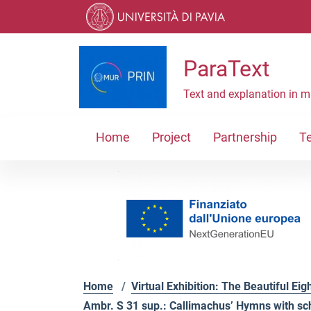
Skip to contents
Skip to main navigation
Skip to footer
ParaText
Text and explanation in m
Home
Project
Partnership
T
Home
/
Virtual Exhibition: The Beautiful Eig
Ambr. S 31 sup.: Callimachus’ Hymns with scho