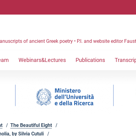
anuscripts of ancient Greek poetry • P.I. and website editor Fau
eam
Webinars&Lectures
Publications
Transcri
ht
/
The Beautiful Eight
/
lia, by Silvia Cutuli
/